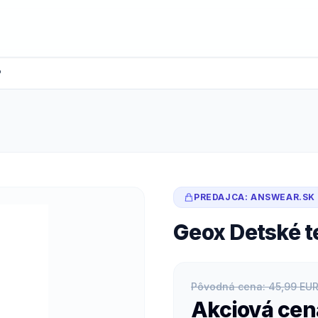
P
PREDAJCA: ANSWEAR.SK
Geox Detské 
Pôvodná cena: 45,99 EU
Akciová cen