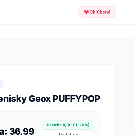
Obľúbené
tenisky Geox PUFFYPOP
R
Ušetrite 9,00 € (-20%)
a: 36,99
Pridať do