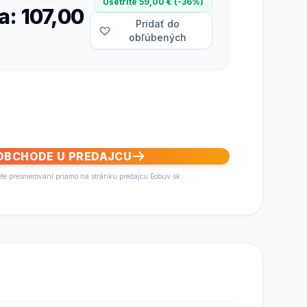
Ušetrite 59,00 € (-36%)
a: 107,00
Pridať do
obľúbených
 OBCHODE U PREDAJCU
ete presmerovaní priamo na stránku predajcu Eobuv.sk.