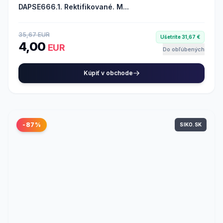
DAPSE666.1. Rektifikované. M...
35,67 EUR
Ušetríte 31,67 €
4,00
EUR
Do obľúbených
Kúpiť v obchode
-87%
SIKO.SK