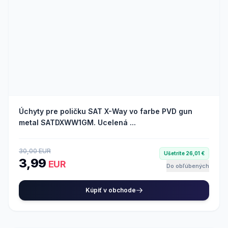
Úchyty pre poličku SAT X-Way vo farbe PVD gun
metal SATDXWW1GM. Ucelená ...
30,00 EUR
Ušetríte 26,01 €
3,99
EUR
Do obľúbených
Kúpiť v obchode