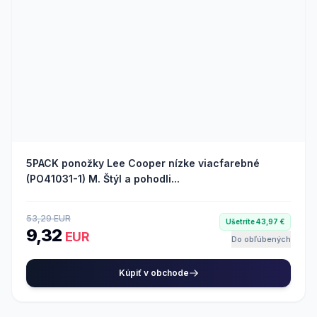
5PACK ponožky Lee Cooper nízke viacfarebné
(PO41031-1) M. Štýl a pohodli...
53,29 EUR
Ušetríte 43,97 €
9,32
EUR
Do obľúbených
Kúpiť v obchode