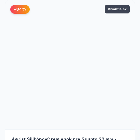
-84%
Vivantis.sk
4wrist Silikónový remienok pre Suunto 22 mm -