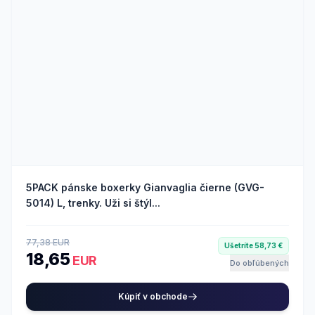
5PACK pánske boxerky Gianvaglia čierne (GVG-
5014) L, trenky. Uži si štýl...
77,38 EUR
Ušetríte 58,73 €
18,65
EUR
Do obľúbených
Kúpiť v obchode