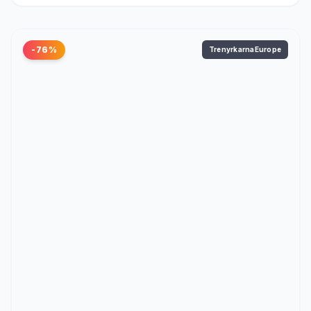
-76%
TrenyrkarnaEurope