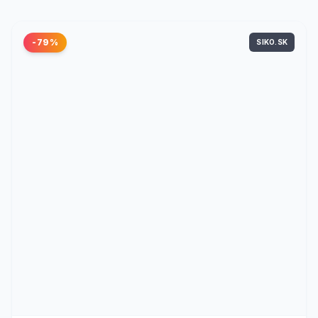
-79%
SIKO.SK