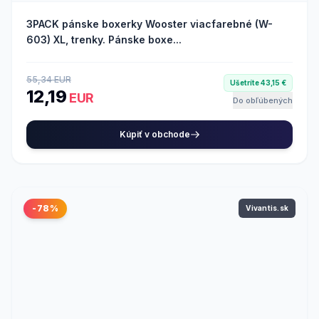
3PACK pánske boxerky Wooster viacfarebné (W-
603) XL, trenky. Pánske boxe...
55,34 EUR
Ušetríte 43,15 €
12,19
EUR
Do obľúbených
Kúpiť v obchode
-78%
Vivantis.sk