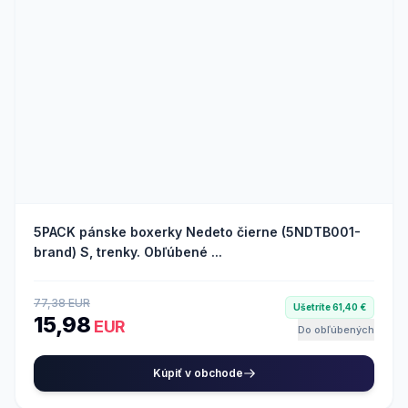
5PACK pánske boxerky Nedeto čierne (5NDTB001-
brand) S, trenky. Obľúbené ...
77,38 EUR
Ušetríte 61,40 €
15,98
EUR
Do obľúbených
Kúpiť v obchode