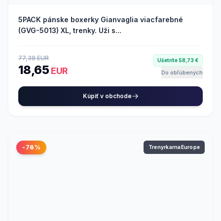
5PACK pánske boxerky Gianvaglia viacfarebné
(GVG-5013) XL, trenky. Uži s...
77,38 EUR
Ušetríte 58,73 €
18,65
EUR
Do obľúbených
Kúpiť v obchode
-76%
TrenyrkarnaEurope