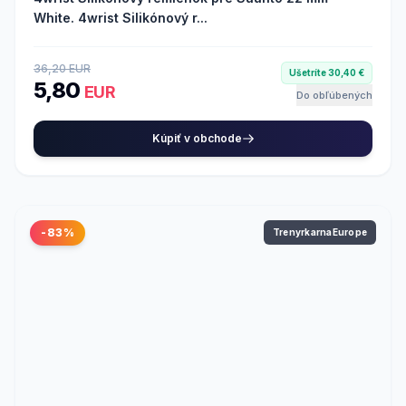
White. 4wrist Silikónový r...
36,20 EUR
Ušetríte 30,40 €
5,80
EUR
Do obľúbených
Kúpiť v obchode
-83%
TrenyrkarnaEurope