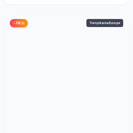
-76%
TrenyrkarnaEurope