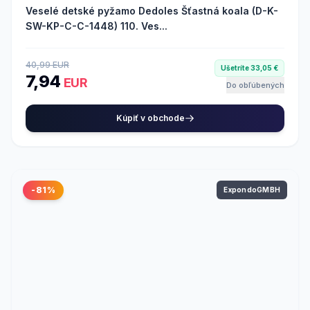
Veselé detské pyžamo Dedoles Šťastná koala (D-K-
SW-KP-C-C-1448) 110. Ves...
40,99 EUR
Ušetríte 33,05 €
7,94
EUR
Do obľúbených
Kúpiť v obchode
-81%
ExpondoGMBH