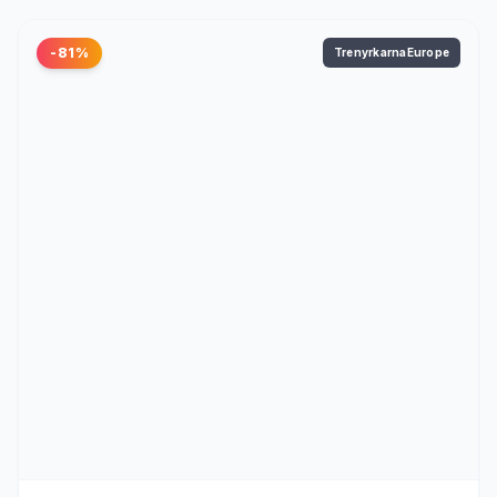
-81%
TrenyrkarnaEurope