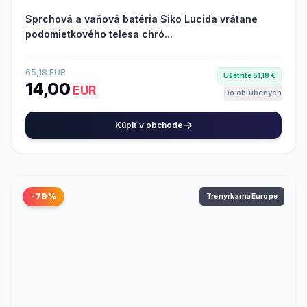
Sprchová a vaňová batéria Siko Lucida vrátane
podomietkového telesa chró...
65,18 EUR
Ušetríte 51,18 €
14,00
EUR
Do obľúbených
Kúpiť v obchode
-79%
TrenyrkarnaEurope