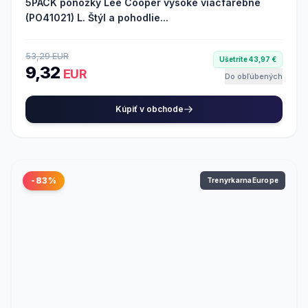
5PACK ponožky Lee Cooper vysoké viacfarebné
(PO41021) L. Štýl a pohodlie...
53,29 EUR
Ušetríte 43,97 €
9,32
EUR
Do obľúbených
Kúpiť v obchode
-83%
TrenyrkarnaEurope