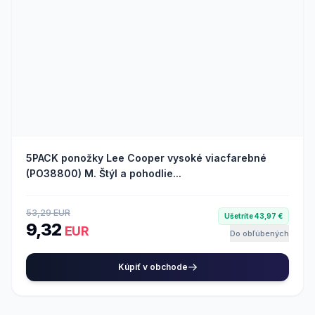
5PACK ponožky Lee Cooper vysoké viacfarebné
(PO38800) M. Štýl a pohodlie...
53,29 EUR
Ušetríte 43,97 €
9,32
EUR
Do obľúbených
Kúpiť v obchode