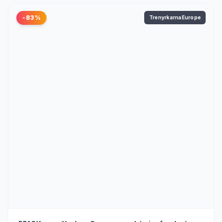
-83%
TrenyrkarnaEurope