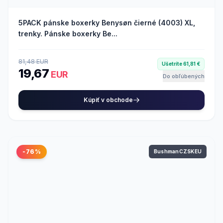
5PACK pánske boxerky Benysøn čierné (4003) XL,
trenky. Pánske boxerky Be...
81,48 EUR
Ušetríte 61,81 €
19,67
EUR
Do obľúbených
Kúpiť v obchode
-76%
BushmanCZSKEU