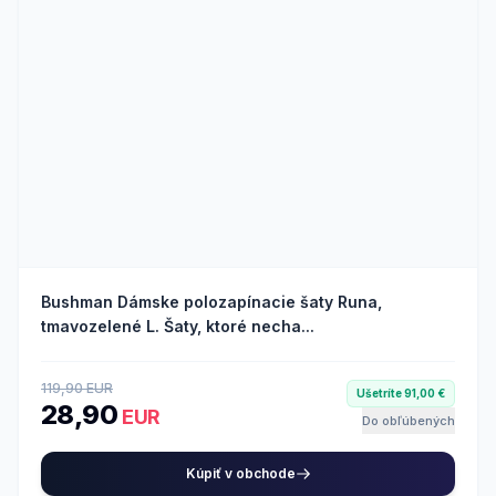
Bushman Dámske polozapínacie šaty Runa,
tmavozelené L. Šaty, ktoré necha...
119,90 EUR
Ušetríte 91,00 €
28,90
EUR
Do obľúbených
Kúpiť v obchode