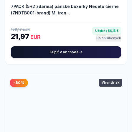
7PACK (5+2 zdarma) pánske boxerky Nedeto čierne
(7NDTB001-brand) M, tren...
108,13 EUR
Ušetríte 86,16 €
21,97
EUR
Do obľúbených
Kúpiť v obchode
-80%
Vivantis.sk