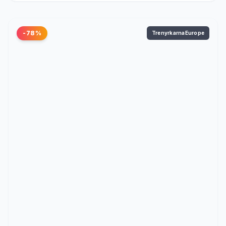
-78%
TrenyrkarnaEurope