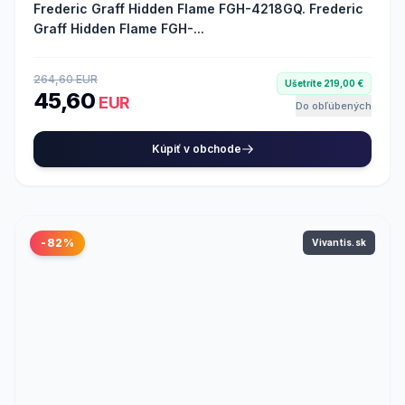
Frederic Graff Hidden Flame FGH-4218GQ. Frederic
Graff Hidden Flame FGH-...
264,60 EUR
Ušetríte 219,00 €
45,60
EUR
Do obľúbených
Kúpiť v obchode
-82%
Vivantis.sk