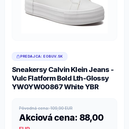
PREDAJCA: EOBUV.SK
Sneakersy Calvin Klein Jeans -
Vulc Flatform Bold Lth-Glossy
YW0YW00867 White YBR
Pôvodná cena: 109,90 EUR
Akciová cena: 88,00