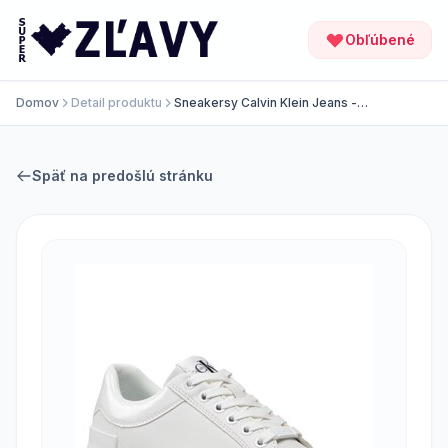
Obľúbené
Domov
Detail produktu
Sneakersy Calvin Klein Jeans -
Vulc Flatform Bold Lth-Glossy
YW0YW00867 White YBR
Späť na predošlú stránku