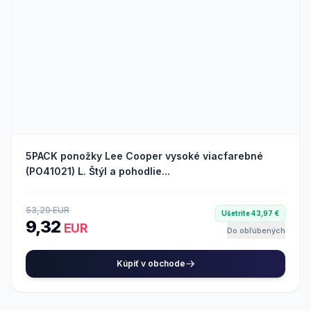
5PACK ponožky Lee Cooper vysoké viacfarebné
(PO41021) L. Štýl a pohodlie...
53,29 EUR
Ušetríte 43,97 €
9,32
EUR
Do obľúbených
Kúpiť v obchode