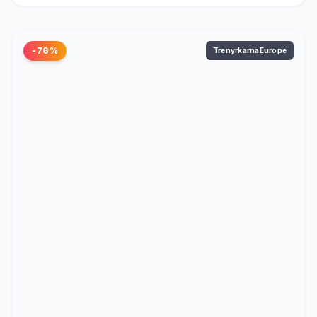
-76%
TrenyrkarnaEurope