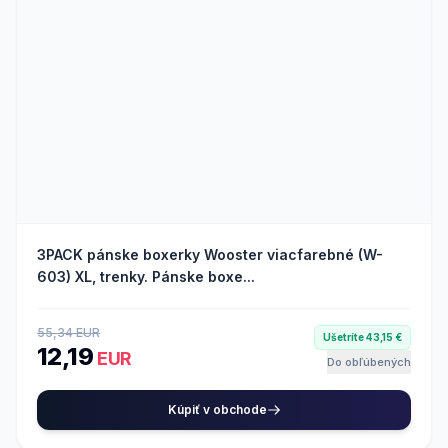
3PACK pánske boxerky Wooster viacfarebné (W-
603) XL, trenky. Pánske boxe...
55,34 EUR
Ušetríte 43,15 €
12,19
EUR
Do obľúbených
Kúpiť v obchode