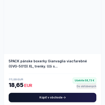
5PACK pánske boxerky Gianvaglia viacfarebné
(GVG-5013) XL, trenky. Uži s...
77,38 EUR
Ušetríte 58,73 €
18,65
EUR
Do obľúbených
Kúpiť v obchode