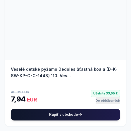
Veselé detské pyžamo Dedoles Šťastná koala (D-K-
SW-KP-C-C-1448) 110. Ves...
40,99 EUR
Ušetríte 33,05 €
7,94
EUR
Do obľúbených
Kúpiť v obchode