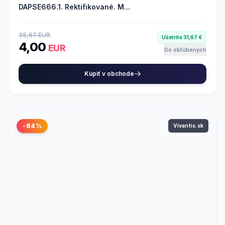
DAPSE666.1. Rektifikované. M...
35,67 EUR
Ušetríte 31,67 €
4,00
EUR
Do obľúbených
Kúpiť v obchode
-84%
Vivantis.sk