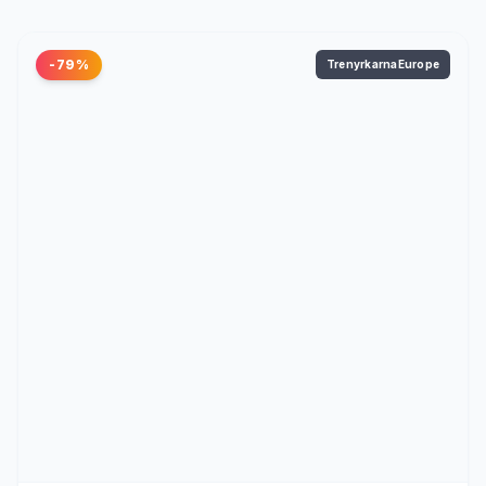
-79%
TrenyrkarnaEurope