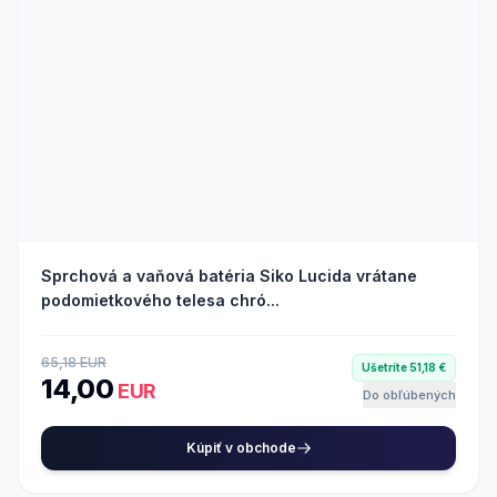
Sprchová a vaňová batéria Siko Lucida vrátane
podomietkového telesa chró...
65,18 EUR
Ušetríte 51,18 €
14,00
EUR
Do obľúbených
Kúpiť v obchode