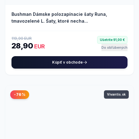
Bushman Dámske polozapínacie šaty Runa,
tmavozelené L. Šaty, ktoré necha...
119,90 EUR
Ušetríte 91,00 €
28,90
EUR
Do obľúbených
Kúpiť v obchode
-76%
Vivantis.sk