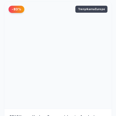
-83%
TrenyrkarnaEurope