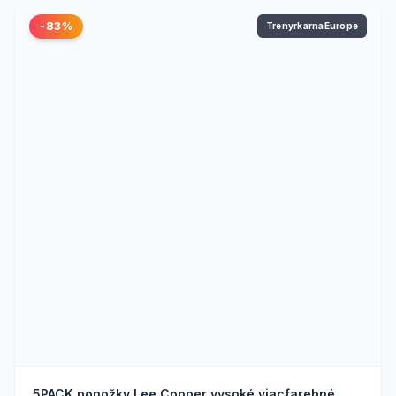
-83%
TrenyrkarnaEurope
5PACK ponožky Lee Cooper vysoké viacfarebné