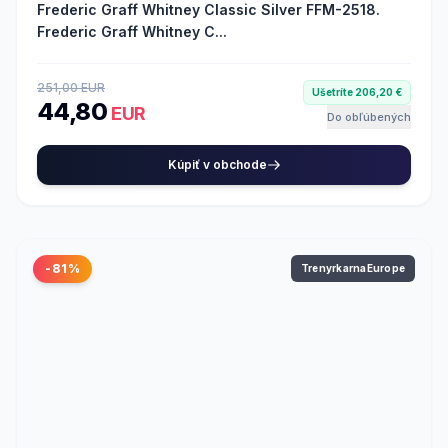
Frederic Graff Whitney Classic Silver FFM-2518.
Frederic Graff Whitney C...
251,00 EUR
Ušetríte 206,20 €
44,80
EUR
Do obľúbených
Kúpiť v obchode
-81%
TrenyrkarnaEurope