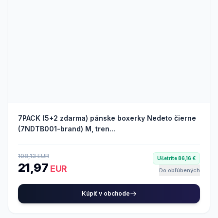
7PACK (5+2 zdarma) pánske boxerky Nedeto čierne
(7NDTB001-brand) M, tren...
108,13 EUR
Ušetríte 86,16 €
21,97
EUR
Do obľúbených
Kúpiť v obchode