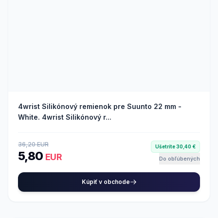
4wrist Silikónový remienok pre Suunto 22 mm -
White. 4wrist Silikónový r...
36,20 EUR
Ušetríte 30,40 €
5,80
EUR
Do obľúbených
Kúpiť v obchode