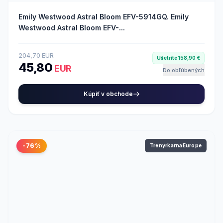
Emily Westwood Astral Bloom EFV-5914GQ. Emily
Westwood Astral Bloom EFV-...
204,70 EUR
Ušetríte 158,90 €
45,80
EUR
Do obľúbených
Kúpiť v obchode
-76%
TrenyrkarnaEurope