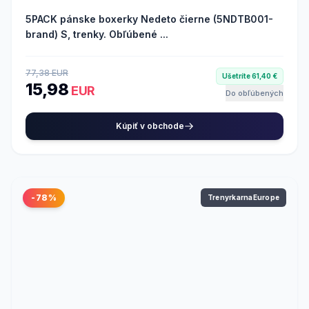
5PACK pánske boxerky Nedeto čierne (5NDTB001-
brand) S, trenky. Obľúbené ...
77,38 EUR
Ušetríte 61,40 €
15,98
EUR
Do obľúbených
Kúpiť v obchode
-78%
TrenyrkarnaEurope