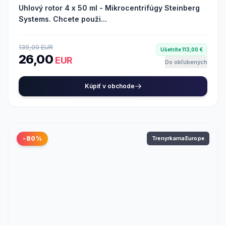
Uhlový rotor 4 x 50 ml - Mikrocentrifúgy Steinberg
Systems. Chcete použi...
139,00 EUR
Ušetríte 113,00 €
26,00
EUR
Do obľúbených
Kúpiť v obchode
-80%
TrenyrkarnaEurope