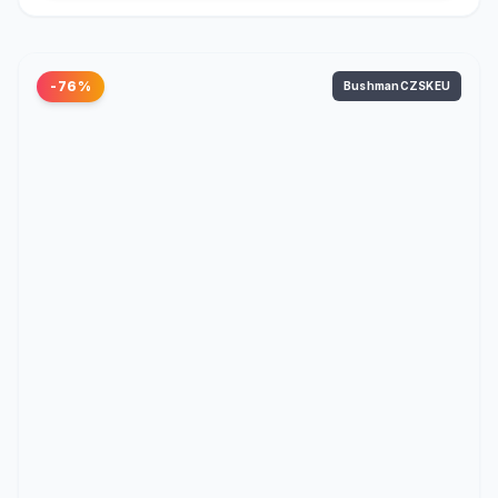
-76%
BushmanCZSKEU