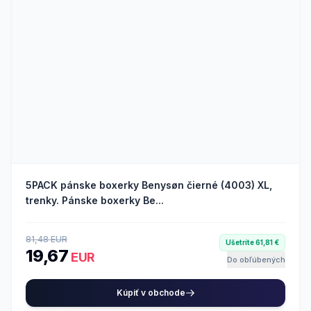
5PACK pánske boxerky Benysøn čierné (4003) XL,
trenky. Pánske boxerky Be...
81,48 EUR
Ušetríte 61,81 €
19,67
EUR
Do obľúbených
Kúpiť v obchode