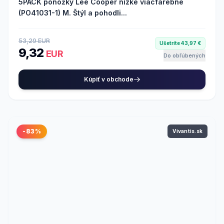
5PACK ponožky Lee Cooper nízke viacfarebné
(PO41031-1) M. Štýl a pohodli...
53,29 EUR
Ušetríte 43,97 €
9,32
EUR
Do obľúbených
Kúpiť v obchode
-83%
Vivantis.sk