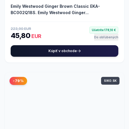
Emily Westwood Ginger Brown Classic EKA-
BC002Q18S. Emily Westwood Ginger...
223,90 EUR
Ušetríte 178,10 €
45,80
EUR
Do obľúbených
Kúpiť v obchode
-79%
SIKO.SK