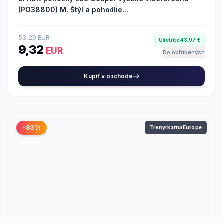
(PO38800) M. Štýl a pohodlie...
53,29 EUR
Ušetríte 43,97 €
9,32
EUR
Do obľúbených
Kúpiť v obchode
-83%
TrenyrkarnaEurope