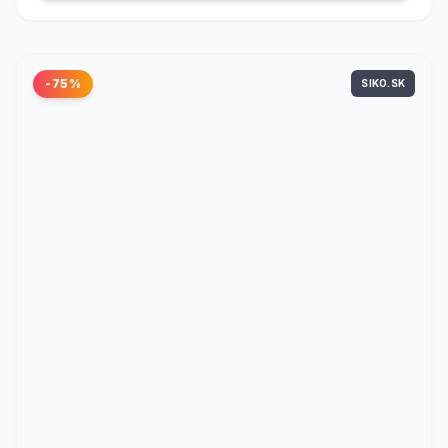
-75%
SIKO.SK