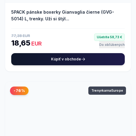
5PACK pánske boxerky Gianvaglia čierne (GVG-
5014) L, trenky. Uži si štýl...
77,38 EUR
Ušetríte 58,73 €
18,65
EUR
Do obľúbených
Kúpiť v obchode
-76%
TrenyrkarnaEurope