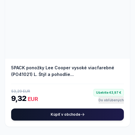
5PACK ponožky Lee Cooper vysoké viacfarebné
(PO41021) L. Štýl a pohodlie...
53,29 EUR
Ušetríte 43,97 €
9,32
EUR
Do obľúbených
Kúpiť v obchode