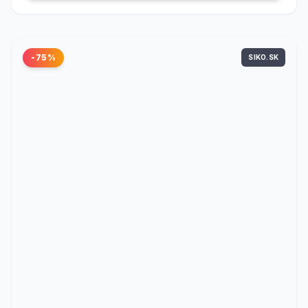
-75%
SIKO.SK