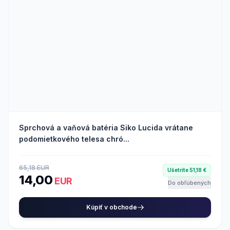
Sprchová a vaňová batéria Siko Lucida vrátane
podomietkového telesa chró...
65,18 EUR
Ušetríte 51,18 €
14,00
EUR
Do obľúbených
Kúpiť v obchode