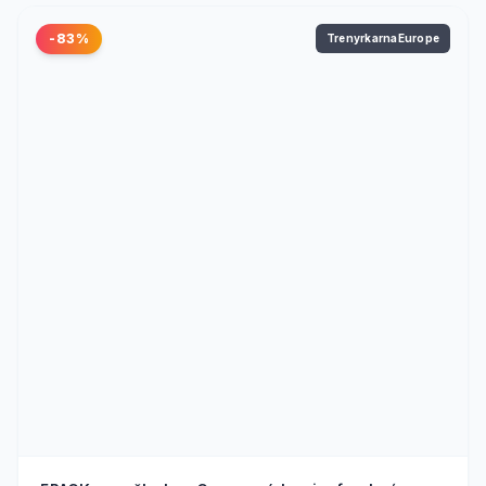
-83%
TrenyrkarnaEurope