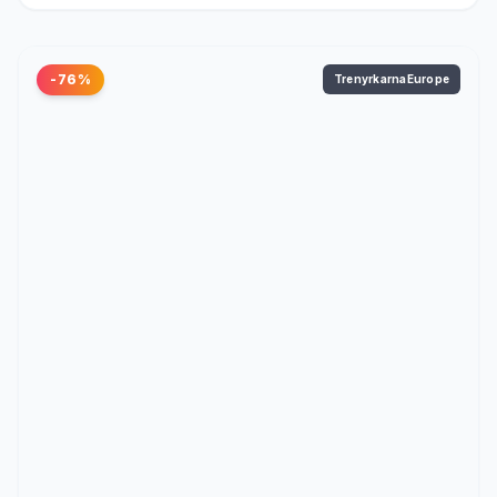
-76%
TrenyrkarnaEurope