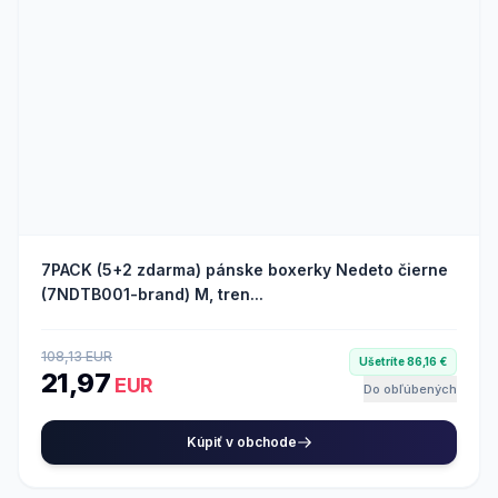
7PACK (5+2 zdarma) pánske boxerky Nedeto čierne
(7NDTB001-brand) M, tren...
108,13 EUR
Ušetríte 86,16 €
21,97
EUR
Do obľúbených
Kúpiť v obchode