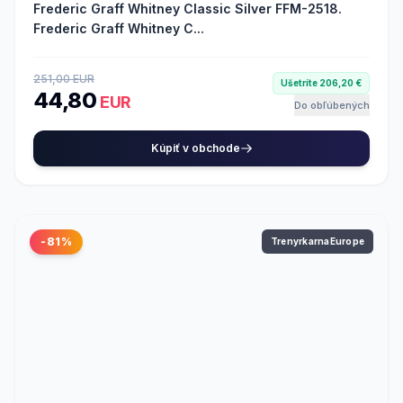
Frederic Graff Whitney Classic Silver FFM-2518.
Frederic Graff Whitney C...
251,00 EUR
Ušetríte 206,20 €
44,80
EUR
Do obľúbených
Kúpiť v obchode
-81%
TrenyrkarnaEurope