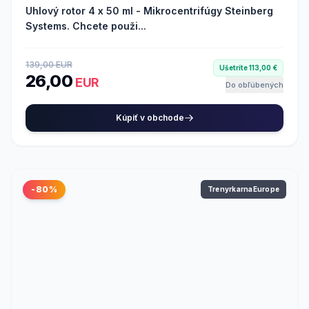
Uhlový rotor 4 x 50 ml - Mikrocentrifúgy Steinberg
Systems. Chcete použi...
139,00 EUR
Ušetríte 113,00 €
26,00
EUR
Do obľúbených
Kúpiť v obchode
-80%
TrenyrkarnaEurope