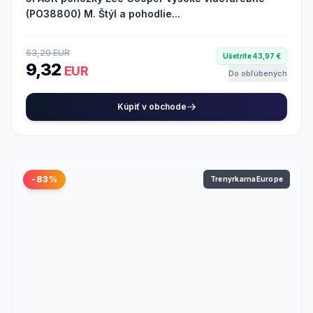
(PO38800) M. Štýl a pohodlie...
53,29 EUR
Ušetríte 43,97 €
9,32
EUR
Do obľúbených
Kúpiť v obchode
-83%
TrenyrkarnaEurope