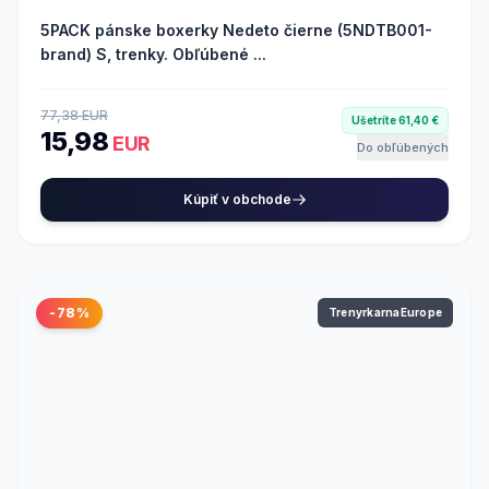
5PACK pánske boxerky Nedeto čierne (5NDTB001-
brand) S, trenky. Obľúbené ...
77,38 EUR
Ušetríte 61,40 €
15,98
EUR
Do obľúbených
Kúpiť v obchode
-78%
TrenyrkarnaEurope