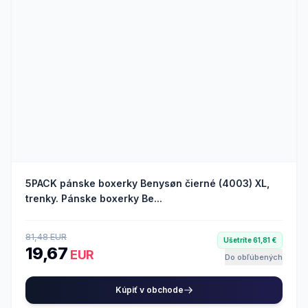
5PACK pánske boxerky Benysøn čierné (4003) XL,
trenky. Pánske boxerky Be...
81,48 EUR
Ušetríte 61,81 €
19,67
EUR
Do obľúbených
Kúpiť v obchode