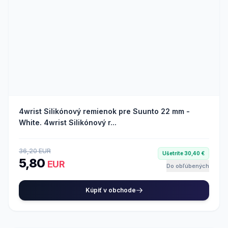
4wrist Silikónový remienok pre Suunto 22 mm -
White. 4wrist Silikónový r...
36,20 EUR
Ušetríte 30,40 €
5,80
EUR
Do obľúbených
Kúpiť v obchode