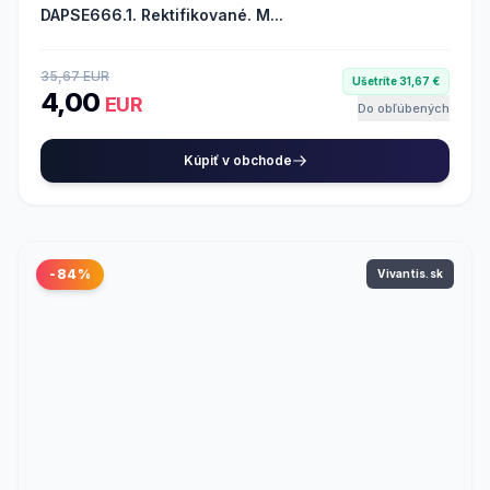
DAPSE666.1. Rektifikované. M...
35,67 EUR
Ušetríte 31,67 €
4,00
EUR
Do obľúbených
Kúpiť v obchode
-84%
Vivantis.sk