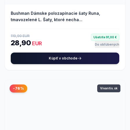
Bushman Dámske polozapínacie šaty Runa,
tmavozelené L. Šaty, ktoré necha...
119,90 EUR
Ušetríte 91,00 €
28,90
EUR
Do obľúbených
Kúpiť v obchode
-76%
Vivantis.sk