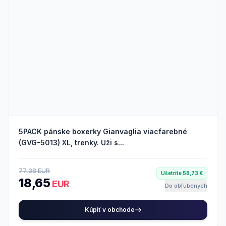
5PACK pánske boxerky Gianvaglia viacfarebné
(GVG-5013) XL, trenky. Uži s...
77,38 EUR
Ušetríte 58,73 €
18,65
EUR
Do obľúbených
Kúpiť v obchode