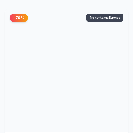
-79%
TrenyrkarnaEurope