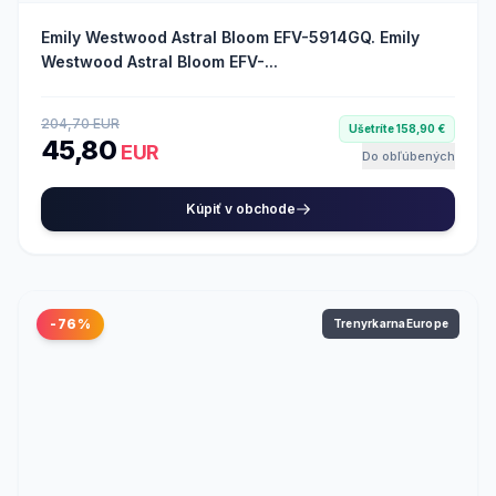
Emily Westwood Astral Bloom EFV-5914GQ. Emily
Westwood Astral Bloom EFV-...
204,70 EUR
Ušetríte 158,90 €
45,80
EUR
Do obľúbených
Kúpiť v obchode
-76%
TrenyrkarnaEurope