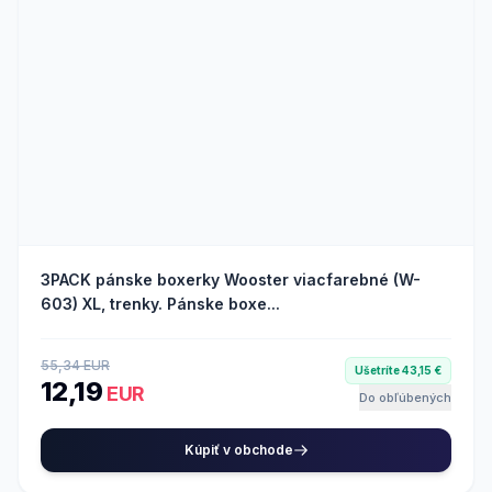
3PACK pánske boxerky Wooster viacfarebné (W-
603) XL, trenky. Pánske boxe...
55,34 EUR
Ušetríte 43,15 €
12,19
EUR
Do obľúbených
Kúpiť v obchode