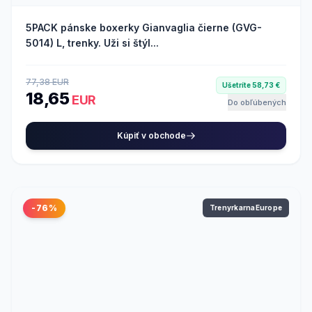
5PACK pánske boxerky Gianvaglia čierne (GVG-
5014) L, trenky. Uži si štýl...
77,38 EUR
Ušetríte 58,73 €
18,65
EUR
Do obľúbených
Kúpiť v obchode
-76%
TrenyrkarnaEurope