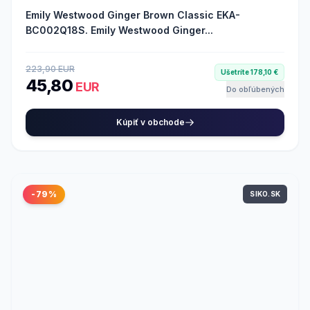
Emily Westwood Ginger Brown Classic EKA-
BC002Q18S. Emily Westwood Ginger...
223,90 EUR
Ušetríte 178,10 €
45,80
EUR
Do obľúbených
Kúpiť v obchode
-79%
SIKO.SK