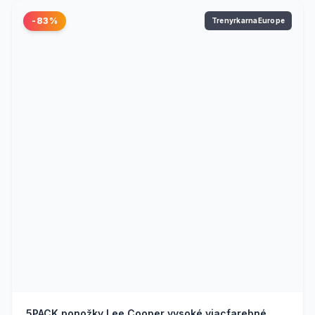
-83%
TrenyrkarnaEurope
5PACK ponožky Lee Cooper vysoké viacfarebné