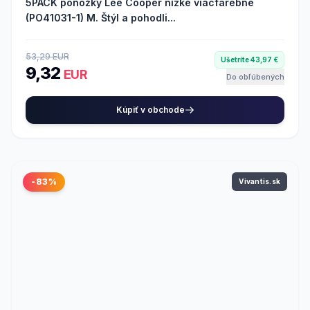
5PACK ponožky Lee Cooper nízke viacfarebné
(PO41031-1) M. Štýl a pohodli...
53,29 EUR
Ušetríte 43,97 €
9,32
EUR
Do obľúbených
Kúpiť v obchode
-83%
Vivantis.sk