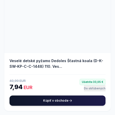
Veselé detské pyžamo Dedoles Šťastná koala (D-K-
SW-KP-C-C-1448) 110. Ves...
40,99 EUR
Ušetríte 33,05 €
7,94
EUR
Do obľúbených
Kúpiť v obchode